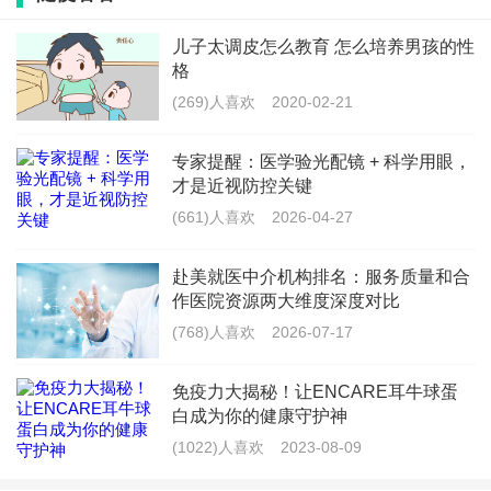
信息平台,着力打造现代化的智慧医院。
儿子太调皮怎么教育 怎么培养男孩的性
格
医院顺应健康中国大趋势,结合客观实际,整合医疗和养老两方面
(269)人喜欢
2020-02-21
资源,开拓医养结合一体化新模式,建立了紧密型的医养结合体。刘占
专家提醒：医学验光配镜 + 科学用眼，
行文
才是近视防控关键
(661)人喜欢
2026-04-27
最新文章
赴美就医中介机构排名：服务质量和合
作医院资源两大维度深度对比
赴美就医中介机构排名：服务质量和合
(768)人喜欢
2026-07-17
作医院资源两大维度深度对比
(768)人喜欢
2026-07-17
免疫力大揭秘！让ENCARE耳牛球蛋
白成为你的健康守护神
六一儿童节爱眼护眼科普来袭 专家支招
(1022)人喜欢
2023-08-09
守护儿童明亮视界