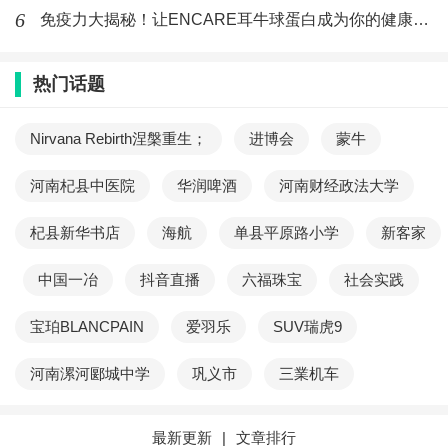
6
免疫力大揭秘！让ENCARE耳牛球蛋白成为你的健康守护神
热门话题
Nirvana Rebirth涅槃重生；
进博会
蒙牛
河南杞县中医院
华润啤酒
河南财经政法大学
杞县新华书店
海航
单县平原路小学
新客家
中国一冶
抖音直播
六福珠宝
社会实践
宝珀BLANCPAIN
爱羽乐
SUV瑞虎9
河南漯河郾城中学
巩义市
三業机车
最新更新
|
文章排行