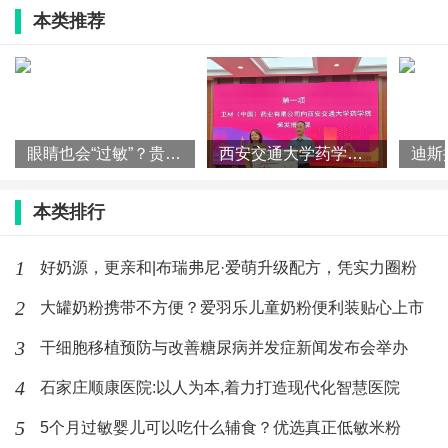
(731)人喜欢
2026-06-01
本类推荐
从日本医疗资质与规范性，看2026年赴
日就医中介机构排名
(907)人喜欢
2026-05-28
贵阳华厦阳明眼科获授 EVO+ICL (V5)
眼睛也会“过敏”？贵阳爱尔眼科医院提醒：早治疗，早预防。
西安交通大学药学院"卫材中国奖教学金"颁
临床应用合作
本类排行
(721)人喜欢
2026-05-26
1
好奶源，更亲和|布瑞弗尼·爱萌升级配方，凭实力圈粉
2
大罐奶粉携带不方便？爱羽乐儿童奶粉便利装贴心上市
3
干细胞移植预防与改善糖尿病并发症新闻发布会举办
4
石家庄顺康医院:以人为本,着力打造现代化智慧医院
5
5个月过敏婴儿可以吃什么辅食？优选真正低敏米粉