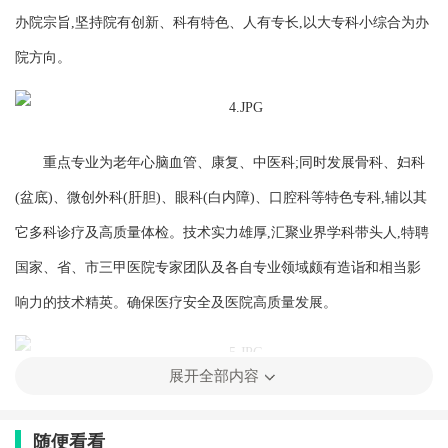
办院宗旨,坚持院有创新、科有特色、人有专长,以大专科小综合为办
院方向。
重点专业为老年心脑血管、康复、中医科;同时发展骨科、妇科
(盆底)、微创外科(肝胆)、眼科(白内障)、口腔科等特色专科,辅以其
它多科诊疗及高质量体检。技术实力雄厚,汇聚业界学科带头人,特聘
国家、省、市三甲医院专家团队及各自专业领域颇有造诣和相当影
响力的技术精英。确保医疗安全及医院高质量发展。
展开全部内容
医院处处体现以人为本的理念。环境优美,温馨舒适,功能完善,流
随便看看
程规范,方便快捷。推行“管家式”服务模式,实现超值服务。全面优化