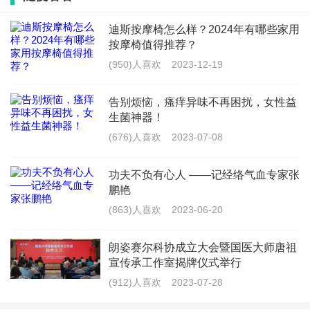
生，希望他们再接再厉，再创佳绩。
迪斯按摩椅怎么样？2024年有哪些家用
按摩椅值得推荐？
(950)人喜欢
2023-12-19
告别烦恼，瘙痒异味不再困扰，女性益
生菌神器！
(676)人喜欢
2023-07-08
功夫不负有心人 ——记经络气血专家张
鹏艳
(863)人喜欢
2023-06-20
朗姿赛尔科协成立大会暨国医大师唐祖
赵建君为获奖教师代表颁奖
宣传承工作室揭牌仪式举行
(912)人喜欢
2023-07-28