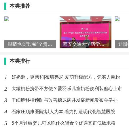
本类推荐
眼睛也会“过敏”？贵阳爱尔眼科医院提醒：早治疗，早预防。
西安交通大学药学院"卫材中国奖教学金"颁
本类排行
1
好奶源，更亲和|布瑞弗尼·爱萌升级配方，凭实力圈粉
雷志勇为获奖学生代表颁奖
2
大罐奶粉携带不方便？爱羽乐儿童奶粉便利装贴心上市
3
干细胞移植预防与改善糖尿病并发症新闻发布会举办
目前，卫材中国在中国8所医药类高等院校设立
了卫材中国奖助学金，卫材中国愿和社会各界有识之
4
石家庄顺康医院:以人为本,着力打造现代化智慧医院
士携手支持中国的医药教育事业，践行hhc human
5
5个月过敏婴儿可以吃什么辅食？优选真正低敏米粉