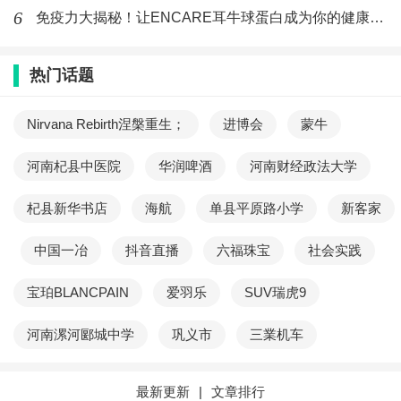
health care 关心人类健康）的企业理念。
6
免疫力大揭秘！让ENCARE耳牛球蛋白成为你的健康守护神
最新文章
热门话题
赴美就医中介机构排名：服务质量和合
Nirvana Rebirth涅槃重生；
进博会
蒙牛
作医院资源两大维度深度对比
(769)人喜欢
2026-07-17
河南杞县中医院
华润啤酒
河南财经政法大学
六一儿童节爱眼护眼科普来袭 专家支招
杞县新华书店
海航
单县平原路小学
新客家
守护儿童明亮视界
中国一冶
抖音直播
六福珠宝
社会实践
(731)人喜欢
2026-06-01
宝珀BLANCPAIN
爱羽乐
SUV瑞虎9
从日本医疗资质与规范性，看2026年赴
日就医中介机构排名
河南漯河郾城中学
巩义市
三業机车
(907)人喜欢
2026-05-28
贵阳华厦阳明眼科获授 EVO+ICL (V5)
最新更新
|
文章排行