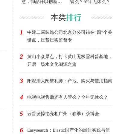
意，御品轩以创新驱
管么？全年无休么？
动发展
本类
排行
1
中建二局装饰公司北京分公司锚在“四”个关
键点，压紧压实监督专
2
黄山小众景点，打卡黄山无极雪科普基地，
开启一场水文化溯源之旅
3
阳澄湖大闸蟹礼券：产地、购买与使用指南
4
电视电视售后还有人管么？全年无休么？
5
云普发惊艳亮相广州（春季）茶博会
6
Easysearch：Elastic国产化的最佳实践与信