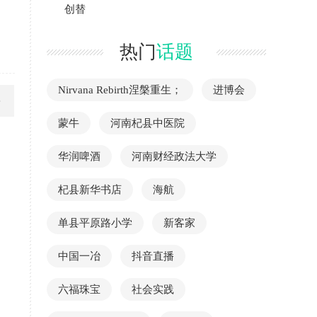
创替
热门
话题
Nirvana Rebirth涅槃重生；
进博会
蒙牛
河南杞县中医院
华润啤酒
河南财经政法大学
杞县新华书店
海航
单县平原路小学
新客家
中国一冶
抖音直播
六福珠宝
社会实践