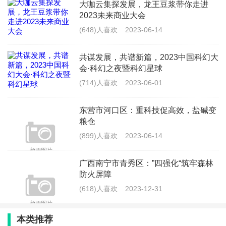
大咖云集探发展，龙王豆浆带你走进
度在线
2023未来商业大会
(710)人喜欢
2025-12-22
(648)人喜欢
2023-06-14
匠心筑家，暖心交付——简一美好家服
共谋发展，共谱新篇，2023中国科幻大
务重塑装修安心体验
会·科幻之夜暨科幻星球
(556)人喜欢
2025-12-22
(714)人喜欢
2023-06-01
国网临沂供电公司：主动上门“体检” 护
东营市河口区：重科技促高效，盐碱变
航企业复工复产
粮仓
(712)人喜欢
2025-02-20
(899)人喜欢
2023-06-14
福建南平：多彩活动庆“双日”，共护河
广西南宁市青秀区：”四强化“筑牢森林
湖水长流
防火屏障
(788)人喜欢
2024-03-26
(618)人喜欢
2023-12-31
本类推荐