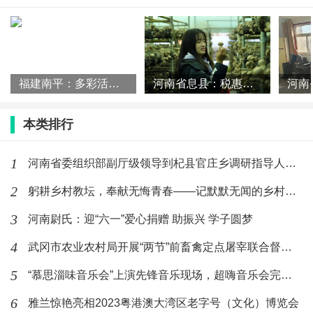
福建南平：多彩活动庆“双日”，共护河湖水长流
河南省息县：税惠点亮“香菇支书”乡村振兴致富路
本类排行
1
河南省委组织部副厅级领导到杞县官庄乡调研指导人居环境提升工作
2
躬耕乡村教坛，奉献无悔青春——记默默无闻的乡村小学校长肖智文
3
河南尉氏：迎“六一”爱心捐赠 助振兴 学子圆梦
4
武冈市农业农村局开展“两节”前畜禽定点屠宰联合督查行动
5
“慕思淄味音乐会”上演先锋音乐现场，超嗨音乐会完美收官
6
雅兰惊艳亮相2023粤港澳大湾区老字号（文化）博览会