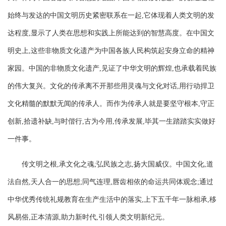
始终与发达的中国文明历史紧密联系在一起,它体现着人类文明的发
达程度,显示了人类在思想和实践上所能达到的智慧高度。在中国文
明史上,这些非物质文化遗产为中国各族人民构筑起安身立命的精神
家园。中国的非物质文化遗产,见证了中华文明的辉煌,也承载着民族
的伟大复兴。文化的传承离不开那些用灵魂与文化对话,用行动捍卫
文化精髓的默默无闻的传承人。而作为传承人就是要坚守根本,守正
创新,拾遗补缺,与时偕行,古为今用,传承发展,毕其一生踏踏实实做好
一件事。
传文明之根,承文化之魂;弘民族之志,扬大国威仪。中国文化,道
法自然,天人合一的思想;同气连理,唇齿相依的命运共同体观念;通过
中华优秀传统礼规教育在生产生活中的落实,上下五千年一脉相承,移
风易俗,正本清源,助力新时代,引领人类文明新纪元。