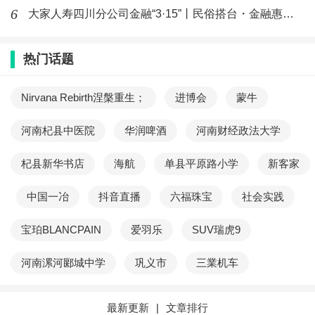
会下接触了中国文化精粹之一的武强年画,唯美的年画艺术和博大精
6
大家人寿四川分公司金融“3·15”丨民俗搭台・金融惠民的金融
深的文化内涵以及承载厚重的民族千年优良传统让他沉醉其中,民族
共有的淳朴的传统家风家教、神奇的不治病却专门拔病根的崇高人
热门话题
生价值格局塑造养成的致中和思想,和由此体现出的对生命的终极关
Nirvana Rebirth涅槃重生；
进博会
蒙牛
怀等都使他留恋忘返;中国优秀传统文化是关于生命与生命、生命与
河南杞县中医院
华润啤酒
河南财经政法大学
环境、生命与物质相互辩证关系的实证型、生存型经验与教训的结
晶,在学以致用中成为把握自身命运主动权的科学保障;民族的优良传
杞县新华书店
海航
单县平原路小学
新客家
统源自长期的生产生活实践,又反哺健康的生产生活,恢复精神家园建
中国一冶
抖音直播
六福珠宝
社会实践
设传承后对这一独特的“生活禅”有了更加深刻的切身体会:“艰苦创业,
宝珀BLANCPAIN
爱羽乐
SUV瑞虎9
勤俭持家,忠孝传家久,诗书继世长;温而不燥,恭而不媚,安贫乐道,勇而
无惧,富而好礼,仁者无忧,上善若水”厚重的民族优秀传统思想这一独
河南漯河郾城中学
巩义市
三業机车
特的“传家宝”,很快使他成为了一名专业从事民间艺术民俗文化保护
传承的“守护人”。李爱军所接触的武强年画是记载、体现我国农耕文
最新更新
|
文章排行