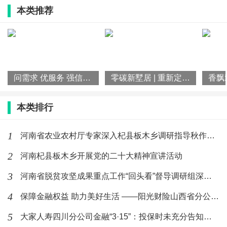
中华传统礼规学传承人;中国传统文化促进会理事;中国非物质文化遗
本类推荐
产保护协会非遗职业教育专业委员会委员;河北省民俗文化协会、文
化交流协会副秘书长;河北省传统文化教育学会非遗传承工作委员会
副主任。被聘为北培工匠智库专家《礼规文化战略性研究》特约研
究员;萨尔瓦多驻华大使馆特邀中华文化顾问。2012年获金典奖——
问需求 优服务 强信心 杞县圉镇镇开展企业走访调研活动
零碳新墅居 | 重新定义零碳美学，阳光新能源打开高端品智生活
中华民族文化传承及保护领域政府满意第一典范品牌;2012年获全国
本类排行
人大办公厅等联合颁发的国家重点非遗保护单位及传承人证书。
1
河南省农业农村厅专家深入杞县板木乡调研指导秋作物生产
心怀凌云志 施华以传文
2
河南杞县板木乡开展党的二十大精神宣讲活动
在从事年画的传承人中,李爱军算是半路出家。1987年,年轻的李
3
河南省脱贫攻坚成果重点工作“回头看”督导调研组深入杞县板木乡
爱军带着对未来的憧憬在家乡干起了服装设计加工。2005年,由于原
4
保障金融权益 助力美好生活 ——阳光财险山西省分公司开展“高
本兴盛一时的服装业开始“降温”,他自嘲地一笑“没想到人到中年还要
放下老行当,重新创业、择业。”也是在这一年的夏天,他在偶然的机
5
大家人寿四川分公司金融“3·15”：投保时未充分告知条款，责