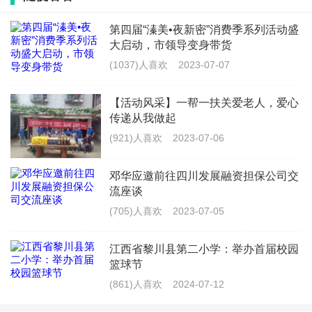
第四届“溱美•夜新密”消费季系列活动盛
大启动，市领导变身带货
(1037)人喜欢
2023-07-07
【活动风采】一帮一扶关爱老人，爱心
传递从我做起
(921)人喜欢
2023-07-06
邓华应邀前往四川发展融资担保公司交
流座谈
(705)人喜欢
2023-07-05
江西省黎川县第二小学：举办首届校园
篮球节
李爱军
,河北省正定县德宝轩书画艺苑创始人;河北省礼规文化发
(861)人喜欢
2024-07-12
展中心发起人;国家重点非物质文化遗产传承人;中国武强年画传承人;